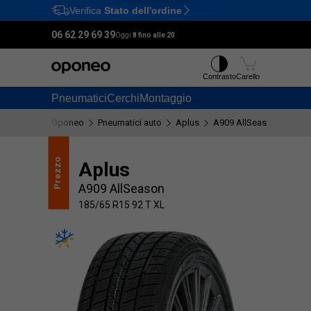
Verifica
Stato dell'ordine
Ctrl
M
06 62 29 69 39
Oggi:
8 fino alle 20
Contrasto
Carello
Pneumatici
Cerchi
Montaggio
Oponeo
Pneumatici auto
Aplus
A909 AllSeason
185/
Prezzo
Qualità
Aplus
A909 AllSeason
185/65 R15 92 T XL