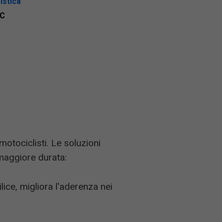
istica
C
otociclisti. Le soluzioni
maggiore durata:
ice, migliora l'aderenza nei