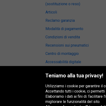
(sostituzione o reso)
Articoli
Reclamo garanzia
Modalità di pagamento
Condizioni di vendita
Recensioni sui pneumatici
Centro di montaggio
Accessabilità digitale
Teniamo alla tua privacy!
Utilizziamo i cookie per garantire il
Gruppo Oponeo
Accettando tutti i cookie, ci permetti
Elaboriamo i dati ai fini di: facilitare
migliorare le funzionalità del sito.