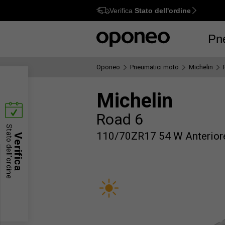
Verifica
Stato dell'ordine
Ctrl
M
Pn
Oponeo
Pneumatici moto
Michelin
Michelin
Road 6
Stato dell'ordine
110/70ZR17 54 W Anterior
Verifica