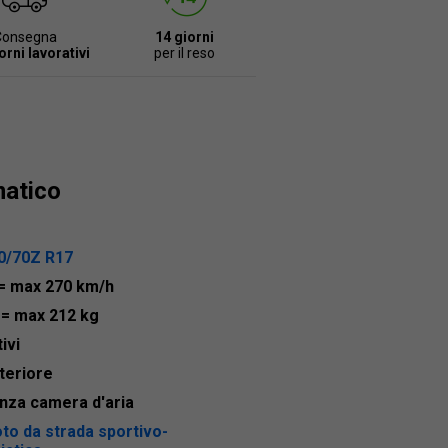
Consegna
14 giorni
orni lavorativi
per il reso
matico
0/70Z R17
= max 270 km/h
4
= max 212 kg
ivi
teriore
nza camera d'aria
to da strada sportivo-