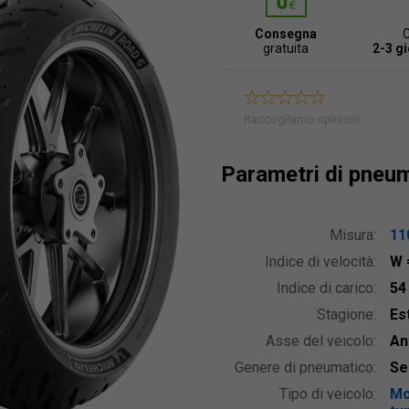
Consegna
gratuita
2-3 gi
Raccogliamo opinioni.
Parametri di pneu
Misura:
11
Indice di velocità:
W
Indice di carico:
5
Stagione:
Est
Asse del veicolo:
An
Genere di pneumatico:
Se
Tipo di veicolo:
Mo