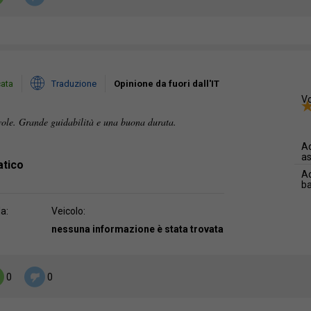
cata
Traduzione
Opinione da fuori dall'IT
Vo
ole. Grande guidabilità e una buona durata.
Ad
as
atico
Ad
b
da:
Veicolo:
nessuna informazione è stata trovata
0
0