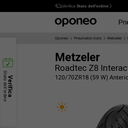
Verifica
Stato dell'ordine
Ctrl
M
Pn
Oponeo
Pneumatici moto
Metzeler
Metzeler
Roadtec Z8 Interac
Stato dell'ordine
120/70ZR18 (59 W) Anteri
Verifica