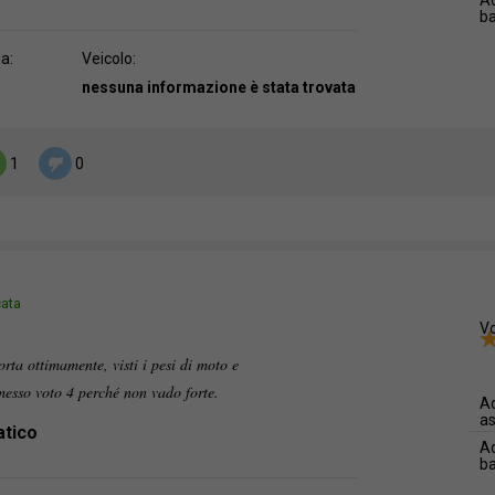
Ad
b
da:
Veicolo:
nessuna informazione è stata trovata
1
0
cata
Vo
rta ottimamente, visti i pesi di moto e
 messo voto 4 perché non vado forte.
Ad
as
atico
Ad
b