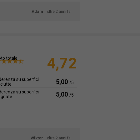
Adam
oltre 2 anni fa
4,72
to totale:
erenza su superfici
5,00
/5
ciutte
erenza su superfici
5,00
/5
agnate
Wiktor
oltre 2 anni fa