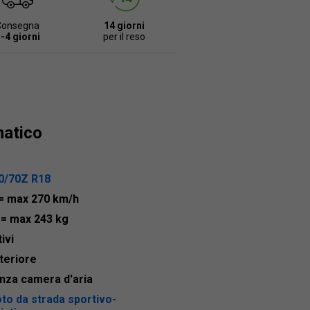
Consegna
14 giorni
-4 giorni
per il reso
matico
0/70Z R18
= max 270 km/h
9
= max 243 kg
ivi
teriore
nza camera d'aria
to da strada sportivo-