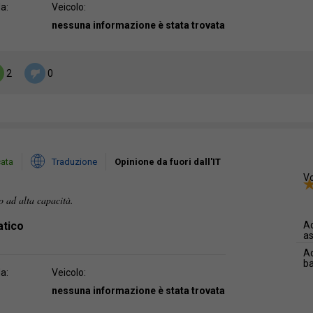
da:
Veicolo:
nessuna informazione è stata trovata
2
0
cata
Traduzione
Opinione da fuori dall'IT
Vo
 ad alta capacità.
atico
Ad
as
Ad
b
da:
Veicolo:
nessuna informazione è stata trovata