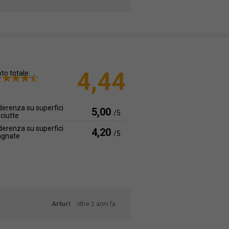
4,44
to totale:
erenza su superfici
5,00
/5
ciutte
erenza su superfici
4,20
/5
agnate
ArturI
oltre 2 anni fa