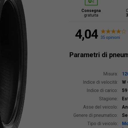
Consegna
gratuita
3
4,04
35 opinioni
Parametri di pneu
Misura:
12
Indice di velocità:
W
Indice di carico:
5
Stagione:
Est
Asse del veicolo:
An
Genere di pneumatico:
Se
Tipo di veicolo:
Mo