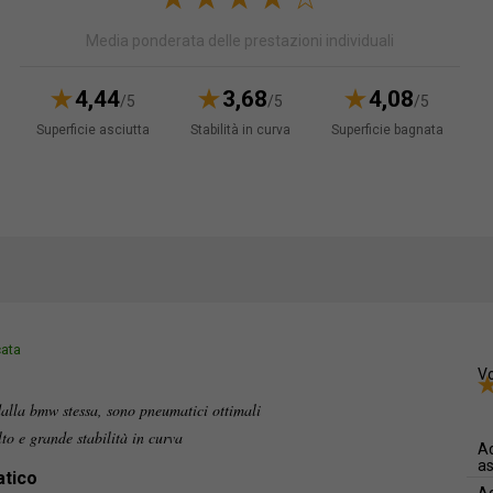
Media ponderata delle prestazioni individuali
4,44
3,68
4,08
/5
/5
/5
Superficie asciutta
Stabilità in curva
Superficie bagnata
cata
Vo
lla bmw stessa, sono pneumatici ottimali
lto e grande stabilità in curva
Ad
as
atico