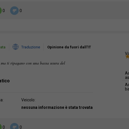
0
0
cata
Traduzione
Opinione da fuori dall'IT
Vo
 ma ti ripagano con una bassa usura del
Ad
as
atico
Ad
b
da:
Veicolo:
nessuna informazione è stata trovata
0
0