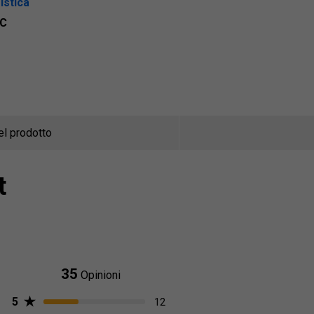
istica
C
el prodotto
t
35
Opinioni
5
12