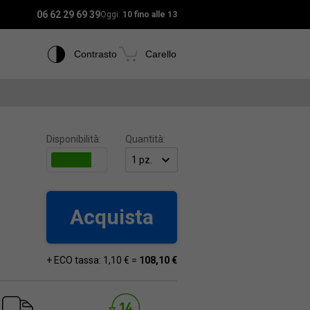
06 62 29 69 39
Oggi:
10 fino alle 13
Contrasto
Carello
Disponibilità:
Quantità:
Acquista
+ ECO tassa: 1,10 € =
108,10 €