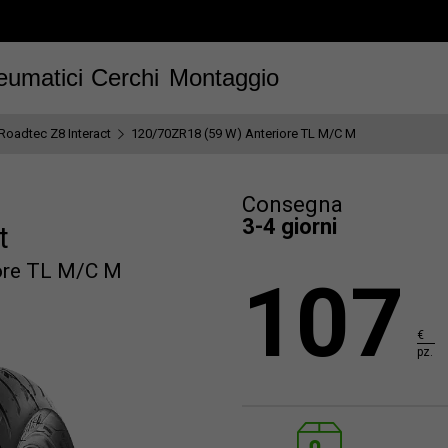
eumatici
Cerchi
Montaggio
Roadtec Z8 Interact
120/70ZR18 (59 W) Anteriore TL M/C M
Consegna
3-4 giorni
t
ore TL M/C M
107
€
pz.