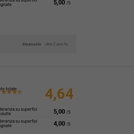
erenza su superfici
5,00
/5
agnate
Emanuele
oltre 2 anni fa
4,64
to totale:
erenza su superfici
5,00
/5
ciutte
erenza su superfici
4,00
/5
agnate