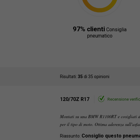
97% clienti
Consiglia
pneumatico
Risultati:
35
di 35 opinioni
120/70Z R17
Recensione verifi
Montati su una BMW R1100RT e cosigliati da
per il tipo di moto. Ottima aderenza sull'asfa
Consiglio questo pneum
Riassunto: