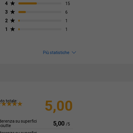
4
15
3
6
2
1
1
1
Più statistiche
5,00
to totale:
erenza su superfici
5,00
/5
ciutte