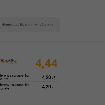
Gianmatteo Rivarola
oltre 2 anni fa
4,44
to totale:
erenza su superfici
4,20
/5
ciutte
erenza su superfici
4,20
/5
agnate