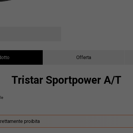
dotto
Offerta
Tristar Sportpower A/T
le
trettamente proibita