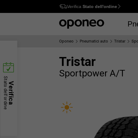
Verifica
Stato dell'ordine
Ctrl
M
Pn
Oponeo
Pneumatici auto
Tristar
Spo
Tristar
Sportpower A/T
Stato dell'ordine
Verifica