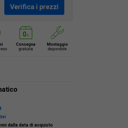
Verifica i prezzi
ni
Consegna
Montaggio
 reso
gratuita
disponibile
matico
4
ivi
anni dalla data di acquisto