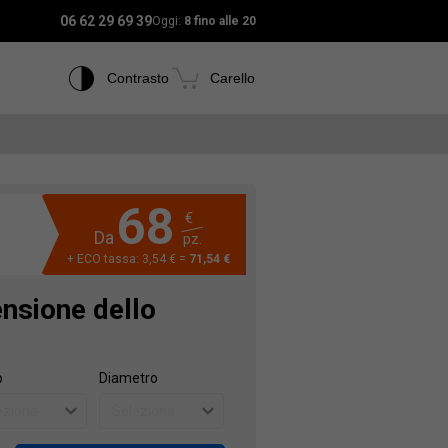
06 62 29 69 39
Oggi:
8 fino alle 20
Contrasto
Carello
68
€
Da
pz.
+ ECO tassa: 3,54 € =
71,54 €
ensione dello
o
Diametro