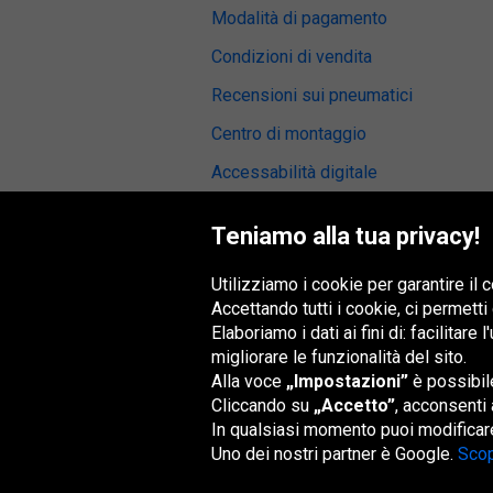
Modalità di pagamento
Condizioni di vendita
Recensioni sui pneumatici
Centro di montaggio
Accessabilità digitale
Teniamo alla tua privacy!
Utilizziamo i cookie per garantire il
Gruppo Oponeo
Accettando tutti i cookie, ci permetti
Elaboriamo i dati ai fini di: facilitare
migliorare le funzionalità del sito.
Alla voce
„Impostazioni”
è possibile
Belgique
Česká
Deutschland
Éire
republika
Cliccando su
„Accetto”
, acconsenti 
In qualsiasi momento puoi modificare
Uno dei nostri partner è Google.
Scop