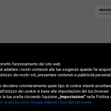
 corretto funzionamento del sito web.
 di adattare i nostri contenuti alle tue esigenze quando fai acquis
 l'utilizzo dei nostri siti, presentare contenuti e pubblicità persona
 decidere volontariamente quale tipo di cookie intendi accettare
España
France
Magyarország
Nederland
Österreich
Polska
Slovenská
U
republika
K
all'utilizzo dei cookie in base alle impostazioni del tuo browser.
 la tua scelta cliccando l’opzione
„Impostazioni”
nella Politica 
ri di più su come Google elabora i Tuoi dati personali.
Mappa del sito