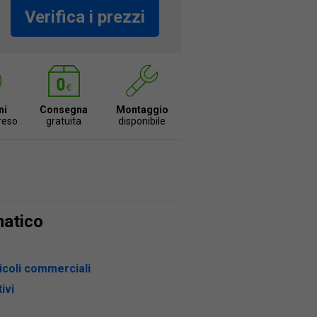
Verifica i prezzi
ni
Consegna
Montaggio
 reso
gratuita
disponibile
matico
icoli commerciali
ivi