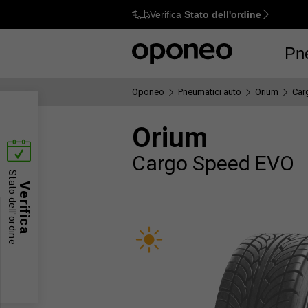
Verifica
Stato dell'ordine
Ctrl
M
Pn
Oponeo
Pneumatici auto
Orium
Car
Orium
Cargo Speed EVO
Stato dell'ordine
Verifica