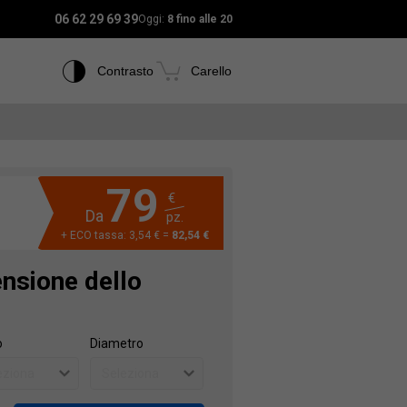
06 62 29 69 39
Oggi:
8 fino alle 20
Contrasto
Carello
79
€
Da
pz.
+ ECO tassa: 3,54 € =
82,54 €
ensione dello
o
Diametro