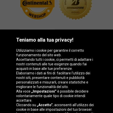
Teniamo alla tua privacy!
Utilizziamo i cookie per garantire il corretto
funzionamento del sito web.
Gruppo Oponeo
Accettando tutti i cookie, ci permetti di adattare i
nostri contenuti alle tue esigenze quando fai
acquisti in base alle tue preferenze.
Elaboriamo i dati ai fini di: facilitare l'utilizzo dei
nostri siti, presentare contenuti e pubblicità
Belgique
Česká
Deutschland
Éire
personalizzati e misurarli, creare statistiche e
republika
migliorare le funzionalità del sito.
Alla voce
„Impostazioni”
è possibile decidere
volontariamente quale tipo di cookie intendi
accettare.
España
France
Magyarország
Nederland
Cliccando su
„Accetto”
, acconsenti all'utilizzo dei
cookie in base alle impostazioni del tuo browser.