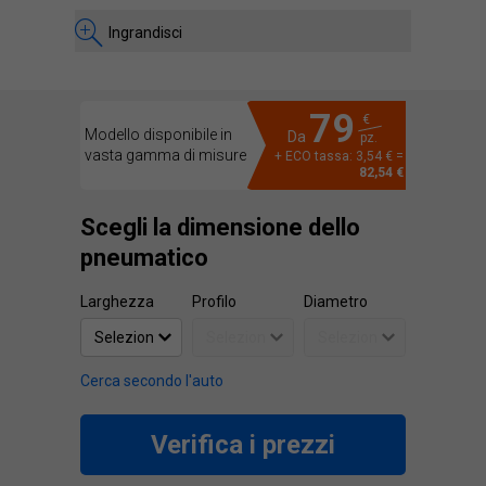
Ingrandisci
79
€
Modello disponibile in
Da
pz.
vasta gamma di misure
+ ECO tassa: 3,54 € =
82,54 €
Scegli la dimensione dello
pneumatico
Larghezza
Profilo
Diametro
Cerca secondo l'auto
Verifica i prezzi