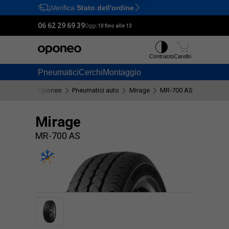
Verifica
Stato dell'ordine
Ctrl
M
06 62 29 69 39
Oggi:
10 fino alle 13
Contrasto
Carello
Pneumatici
Cerchi
Montaggio
Oponeo
Pneumatici auto
Mirage
MR-700 AS
Mirage
MR-700 AS