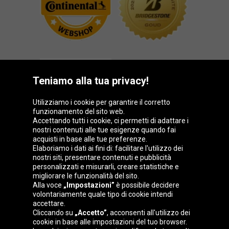
Teniamo alla tua privacy!
Utilizziamo i cookie per garantire il corretto
funzionamento del sito web.
Gruppo Oponeo
Accettando tutti i cookie, ci permetti di adattare i
nostri contenuti alle tue esigenze quando fai
acquisti in base alle tue preferenze.
Elaboriamo i dati ai fini di: facilitare l'utilizzo dei
nostri siti, presentare contenuti e pubblicità
Belgique
Česká
Deutschland
Éire
personalizzati e misurarli, creare statistiche e
republika
migliorare le funzionalità del sito.
Alla voce
„Impostazioni”
è possibile decidere
volontariamente quale tipo di cookie intendi
accettare.
España
France
Magyarország
Nederland
Cliccando su
„Accetto”
, acconsenti all'utilizzo dei
cookie in base alle impostazioni del tuo browser.