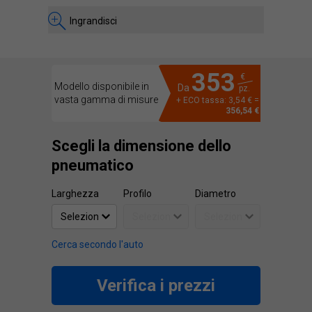
Ingrandisci
353
€
Modello disponibile in
Da
pz.
vasta gamma di misure
+ ECO tassa: 3,54 € =
356,54 €
Scegli la dimensione dello
pneumatico
Larghezza
Profilo
Diametro
Cerca secondo l'auto
Verifica i prezzi