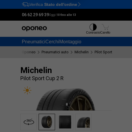
Verifica
Stato dell'ordine
Ctrl
M
06 62 29 69 39
Oggi:
10 fino alle 13
Contrasto
Carello
Pneumatici
Cerchi
Montaggio
Oponeo
Pneumatici auto
Michelin
Pilot Sport Cup 2 R
Michelin
Pilot Sport Cup 2 R