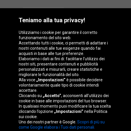
Teniamo alla tua privacy!
Utilizziamo i cookie per garantire il corretto
funzionamento del sito web.
Gruppo Oponeo
Accettando tutti i cookie, ci permetti di adattare i
nostri contenuti alle tue esigenze quando fai
acquisti in base alle tue preferenze.
Elaboriamo i dati ai fini di: facilitare l'utilizzo dei
nostri siti, presentare contenuti e pubblicità
Belgique
Česká
Deutschland
Éire
personalizzati e misurarli, creare statistiche e
republika
migliorare le funzionalità del sito.
Alla voce
„Impostazioni”
è possibile decidere
volontariamente quale tipo di cookie intendi
accettare.
España
France
Magyarország
Nederland
Cliccando su
„Accetto”
, acconsenti all'utilizzo dei
cookie in base alle impostazioni del tuo browser.
In qualsiasi momento puoi modificare la tua scelta
cliccando l’opzione
„Impostazioni”
nella Politica
sui cookie.
Österreich
Polska
Slovenská
United
Uno dei nostri partner è Google.
Scopri di più su
republika
Kingdom
come Google elabora i Tuoi dati personali.