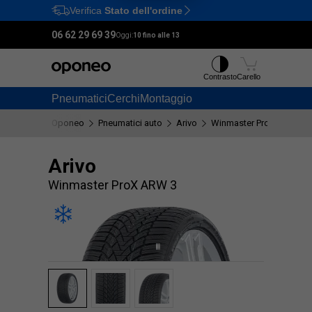
Verifica
Stato dell'ordine
Ctrl
M
06 62 29 69 39
Oggi:
10 fino alle 13
Contrasto
Carello
Pneumatici
Cerchi
Montaggio
Oponeo
Pneumatici auto
Arivo
Winmaster ProX ARW 3
Arivo
Winmaster ProX ARW 3