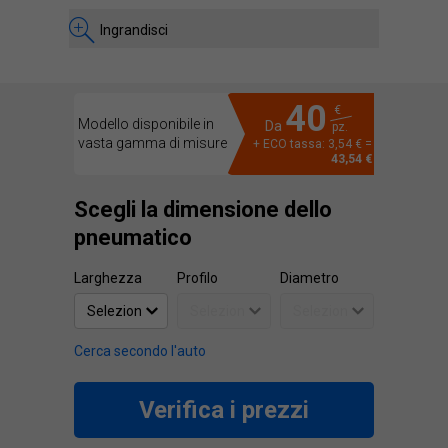
Ingrandisci
40
€
Modello disponibile in
Da
pz.
vasta gamma di misure
+ ECO tassa: 3,54 € =
43,54 €
Scegli la dimensione dello
pneumatico
Larghezza
Profilo
Diametro
Cerca secondo l'auto
Verifica i prezzi