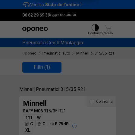
Verifica
Stato dell'ordine
Ctrl
M
06 62 29 69 39
Oggi:
8 fino alle 20
Contrasto
Carello
Pneumatici
Cerchi
Montaggio
Oponeo
Pneumatici auto
Minnell
315/35 R21
Filtri
(1)
Minnell Pneumatici 315/35 R21
Minnell
Confronta
SAFY M06
315/35 R21
111
W
C
C
B 75dB
XL