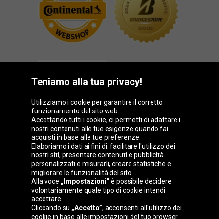
Teniamo alla tua privacy!
Utilizziamo i cookie per garantire il corretto
funzionamento del sito web.
Gruppo Oponeo
Accettando tutti i cookie, ci permetti di adattare i
nostri contenuti alle tue esigenze quando fai
acquisti in base alle tue preferenze.
Elaboriamo i dati ai fini di: facilitare l'utilizzo dei
nostri siti, presentare contenuti e pubblicità
Belgique
Česká
Deutschland
Éire
personalizzati e misurarli, creare statistiche e
republika
migliorare le funzionalità del sito.
Alla voce
„Impostazioni”
è possibile decidere
volontariamente quale tipo di cookie intendi
accettare.
España
France
Magyarország
Nederland
Cliccando su
„Accetto”
, acconsenti all'utilizzo dei
cookie in base alle impostazioni del tuo browser.