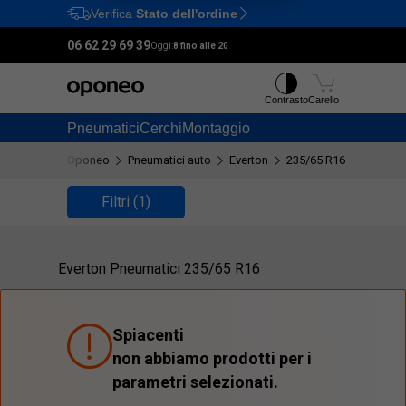
Verifica
Stato dell'ordine
Ctrl
M
06 62 29 69 39
Oggi:
8 fino alle 20
Contrasto
Carello
Pneumatici
Cerchi
Montaggio
Oponeo
Pneumatici auto
Everton
235/65 R16
Filtri
(1)
Everton Pneumatici 235/65 R16
Spiacenti
non abbiamo prodotti per i
parametri selezionati.