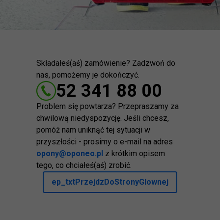
Składałeś(aś) zamówienie? Zadzwoń do
nas, pomożemy je dokończyć.
52 341 88 00
Problem się powtarza? Przepraszamy za
chwilową niedyspozycję. Jeśli chcesz,
pomóż nam uniknąć tej sytuacji w
przyszłości - prosimy o e-mail na adres
opony@oponeo.pl
z krótkim opisem
tego, co chciałeś(aś) zrobić.
ep_txtPrzejdzDoStronyGlownej