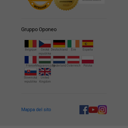
Gruppo Oponeo
Belgique
Česká
Deutschland
Éire
España
republika
France
Magyarország
Nederland
Österreich
Polska
Slovenská
United
republika
Kingdom
Mappa del sito