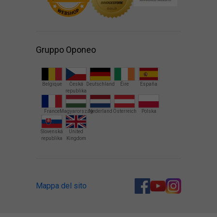
Gruppo Oponeo
Belgique
Česká
Deutschland
Éire
España
republika
France
Magyarország
Nederland
Österreich
Polska
Slovenská
United
republika
Kingdom
Mappa del sito