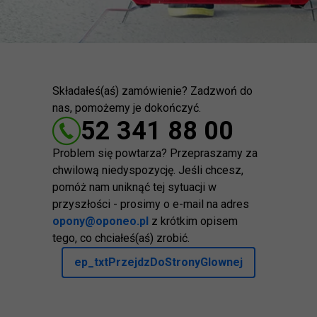
Składałeś(aś) zamówienie? Zadzwoń do
nas, pomożemy je dokończyć.
52 341 88 00
Problem się powtarza? Przepraszamy za
chwilową niedyspozycję. Jeśli chcesz,
pomóż nam uniknąć tej sytuacji w
przyszłości - prosimy o e-mail na adres
opony@oponeo.pl
z krótkim opisem
tego, co chciałeś(aś) zrobić.
ep_txtPrzejdzDoStronyGlownej