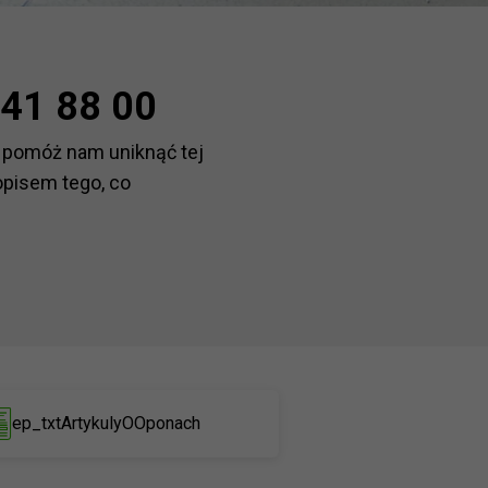
41 88 00
 pomóż nam uniknąć tej
opisem tego, co
ep_txtArtykulyOOponach