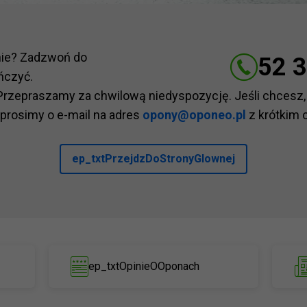
nie? Zadzwoń do
52 3
ńczyć.
Przepraszamy za chwilową niedyspozycję. Jeśli chcesz,
 prosimy o e-mail na adres
opony@oponeo.pl
z krótkim 
ep_txtPrzejdzDoStronyGlownej
ep_txtOpinieOOponach