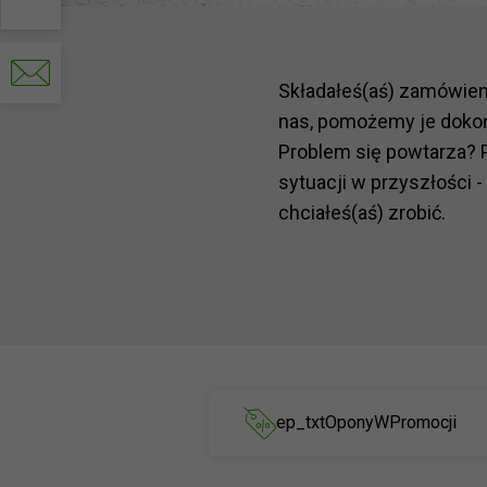
Scrivi
un’
e-
Składałeś(aś) zamówie
mail
nas, pomożemy je doko
Problem się powtarza? 
sytuacji w przyszłości -
chciałeś(aś) zrobić.
ep_txtOponyWPromocji