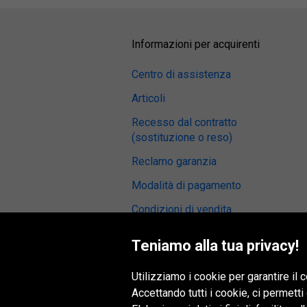
Informazioni per acquirenti
Centro di assistenza
Articoli
Recesso dal contratto
(sostituzione o reso)
Reclamo garanzia
Modalità di pagamento
Condizioni di vendita
Recensioni sui pneumatici
Teniamo alla tua privacy!
Centro di montaggio
Utilizziamo i cookie per garantire il
Accessabilità digitale
Accettando tutti i cookie, ci permetti