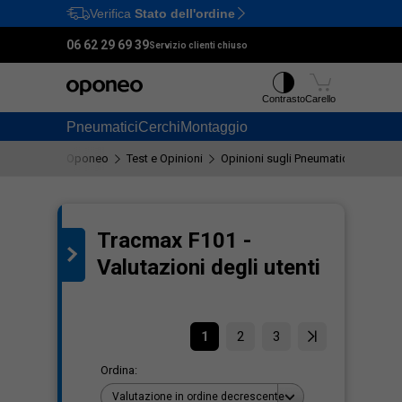
Verifica
Stato dell'ordine
Ctrl
M
06 62 29 69 39
Servizio clienti chiuso
Contrasto
Carello
Pneumatici
Cerchi
Montaggio
Oponeo
Test e Opinioni
Opinioni sugli Pneumatici Tracmax
Tracmax F101 -
le
Valutazioni degli utenti
co
1
2
3
Ordina:
Valutazione in ordine decrescente