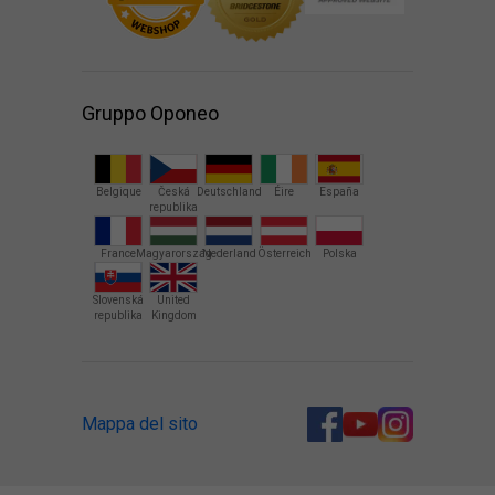
Gruppo Oponeo
Belgique
Česká
Deutschland
Éire
España
republika
France
Magyarország
Nederland
Österreich
Polska
Slovenská
United
republika
Kingdom
Mappa del sito