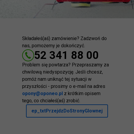
Składałeś(aś) zamówienie? Zadzwoń do
nas, pomożemy je dokończyć.
52 341 88 00
Problem się powtarza? Przepraszamy za
chwilową niedyspozycję. Jeśli chcesz,
pomóż nam uniknąć tej sytuacji w
przyszłości - prosimy o e-mail na adres
opony@oponeo.pl
z krótkim opisem
tego, co chciałeś(aś) zrobić.
ep_txtPrzejdzDoStronyGlownej