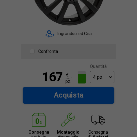
Ingrandsci ed Gira
Confronta
Quantità:
167
€
pz.
Acquista
Consegna
Montaggio
Consegna