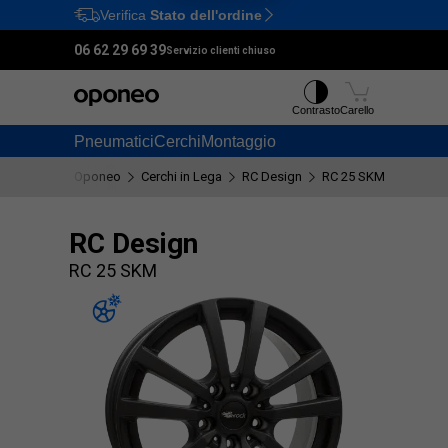
Verifica
Stato dell'ordine
Ctrl
M
06 62 29 69 39
Servizio clienti chiuso
Contrasto
Carello
Pneumatici
Cerchi
Montaggio
Oponeo
Cerchi in Lega
RC Design
RC 25 SKM
RC Design
RC 25 SKM