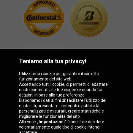
Teniamo alla tua privacy!
Utilizziamo i cookie per garantire il corretto
funzionamento del sito web.
Gruppo Oponeo
Accettando tutti i cookie, ci permetti di adattare i
nostri contenuti alle tue esigenze quando fai
acquisti in base alle tue preferenze.
Elaboriamo i dati ai fini di: facilitare l'utilizzo dei
nostri siti, presentare contenuti e pubblicità
Belgique
Česká
Deutschland
Éire
personalizzati e misurarli, creare statistiche e
republika
migliorare le funzionalità del sito.
Alla voce
„Impostazioni”
è possibile decidere
volontariamente quale tipo di cookie intendi
accettare.