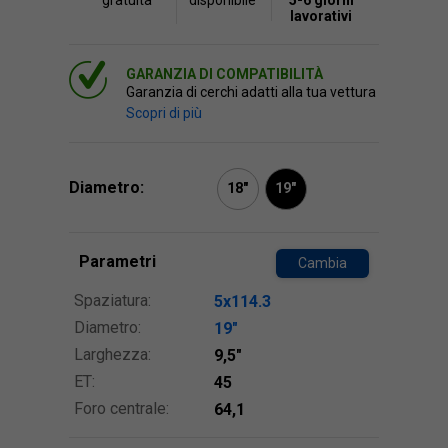
gratuita
disponibile
5-6 giorni
lavorativi
GARANZIA DI COMPATIBILITÀ
Garanzia di cerchi adatti alla tua vettura
Scopri di più
Diametro:
18"
19"
Parametri
Cambia
Spaziatura:
5x114.3
Diametro:
19″
Larghezza:
9,5″
ET:
45
Foro centrale:
64,1