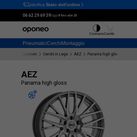
Verifica
Stato dell'ordine
Ctrl
M
06 62 29 69 39
Oggi:
8 fino alle 20
Contrasto
Carello
Pneumatici
Cerchi
Montaggio
Oponeo
Cerchi in Lega
AEZ
Panama high gloss
AEZ
Panama high gloss