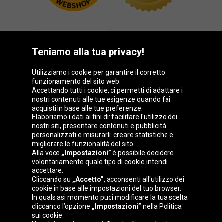
Teniamo alla tua privacy!
Utilizziamo i cookie per garantire il corretto
funzionamento del sito web.
Gruppo Oponeo
Accettando tutti i cookie, ci permetti di adattare i
nostri contenuti alle tue esigenze quando fai
acquisti in base alle tue preferenze.
Elaboriamo i dati ai fini di: facilitare l'utilizzo dei
nostri siti, presentare contenuti e pubblicità
Belgique
Česká
Deutschland
Éire
personalizzati e misurarli, creare statistiche e
republika
migliorare le funzionalità del sito.
Alla voce
„Impostazioni”
è possibile decidere
volontariamente quale tipo di cookie intendi
accettare.
España
France
Magyarország
Nederland
Cliccando su
„Accetto”
, acconsenti all'utilizzo dei
cookie in base alle impostazioni del tuo browser.
In qualsiasi momento puoi modificare la tua scelta
cliccando l’opzione
„Impostazioni”
nella Politica
sui cookie.
Österreich
Polska
Slovenská
United