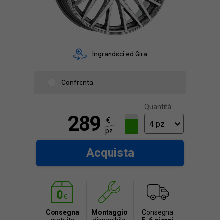
Ingrandsci ed Gira
Confronta
Quantità:
289
€
pz.
Acquista
Consegna
Montaggio
Consegna