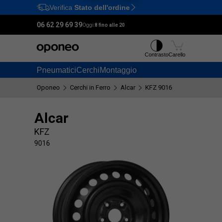
Verifica
Stato dell'ordine
Ctrl
M
06 62 29 69 39
Oggi:
8 fino alle 20
Contrasto
Carello
Pneumatici
Cerchi
Montaggio
Oponeo
Cerchi in Ferro
Alcar
KFZ 9016
Alcar
KFZ
9016