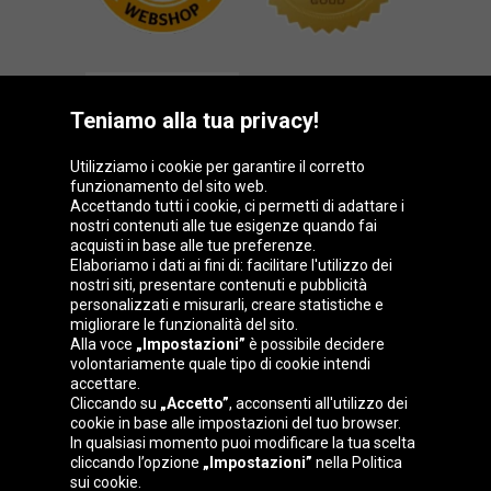
Teniamo alla tua privacy!
Utilizziamo i cookie per garantire il corretto
funzionamento del sito web.
Gruppo Oponeo
Accettando tutti i cookie, ci permetti di adattare i
nostri contenuti alle tue esigenze quando fai
acquisti in base alle tue preferenze.
Elaboriamo i dati ai fini di: facilitare l'utilizzo dei
nostri siti, presentare contenuti e pubblicità
Belgique
Česká
Deutschland
Éire
personalizzati e misurarli, creare statistiche e
republika
migliorare le funzionalità del sito.
Alla voce
„Impostazioni”
è possibile decidere
volontariamente quale tipo di cookie intendi
accettare.
España
France
Magyarország
Nederland
Cliccando su
„Accetto”
, acconsenti all'utilizzo dei
cookie in base alle impostazioni del tuo browser.
In qualsiasi momento puoi modificare la tua scelta
cliccando l’opzione
„Impostazioni”
nella Politica
sui cookie.
Österreich
Polska
Slovenská
United