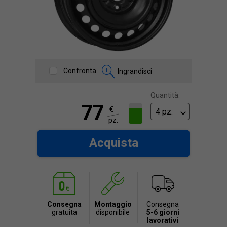
Confronta
Ingrandisci
Quantità:
77
€
pz.
Acquista
Consegna
Montaggio
Consegna
gratuita
disponibile
5-6 giorni
lavorativi