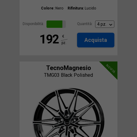
Colore:
Nero
Rifinitura:
Lucido
Disponibilità:
Quantità:
192
€
Acquista
pz.
NOVITÀ
TecnoMagnesio
TMG03 Black Polished