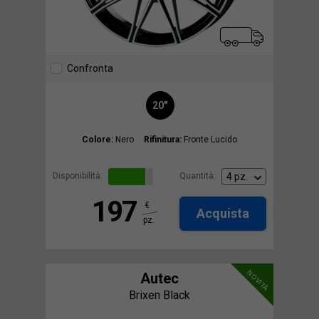
Confronta
20"
Colore:
Nero
Rifinitura:
Fronte Lucido
Disponibilità:
Quantità:
197
€
Acquista
pz.
NOVITÀ
Autec
Brixen Black