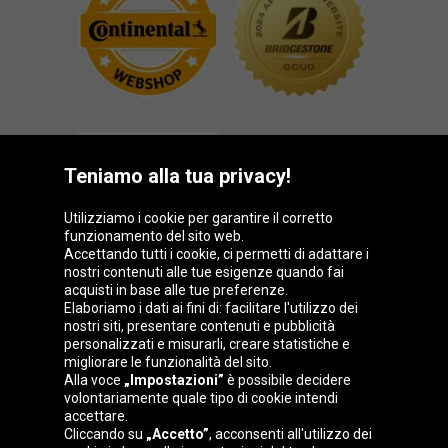
Teniamo alla tua privacy!
Utilizziamo i cookie per garantire il corretto
funzionamento del sito web.
Gruppo Oponeo
Accettando tutti i cookie, ci permetti di adattare i
nostri contenuti alle tue esigenze quando fai
acquisti in base alle tue preferenze.
Elaboriamo i dati ai fini di: facilitare l'utilizzo dei
nostri siti, presentare contenuti e pubblicità
Belgique
Česká
Deutschland
Éire
personalizzati e misurarli, creare statistiche e
republika
migliorare le funzionalità del sito.
Alla voce
„Impostazioni”
è possibile decidere
volontariamente quale tipo di cookie intendi
accettare.
España
France
Magyarország
Nederland
Cliccando su
„Accetto”
, acconsenti all'utilizzo dei