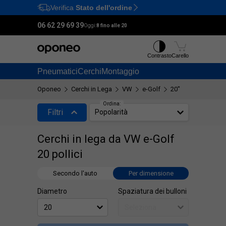
Verifica
Stato dell'ordine
Ctrl
M
06 62 29 69 39
Oggi:
8 fino alle 20
Contrasto
Carello
Pneumatici
Cerchi
Montaggio
Oponeo
Cerchi in Lega
VW
e-Golf
20"
Ordina:
Filtri
Popolarità
Cerchi in lega da VW e-Golf
20 pollici
Secondo l'auto
Per dimensione
Diametro
Spaziatura dei bulloni