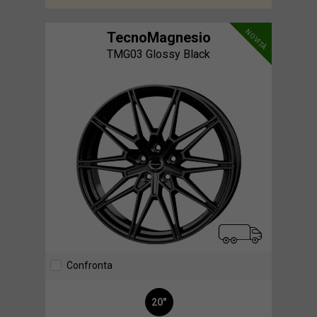
NOVITÀ
TecnoMagnesio
TMG03 Glossy Black
Confronta
20"