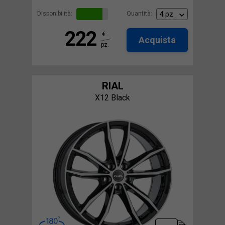
Disponibilità:
Quantità:
222
€
Acquista
pz.
RIAL
X12 Black