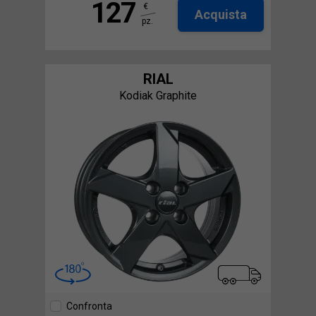
127
€
Acquista
pz.
RIAL
Kodiak Graphite
Confronta