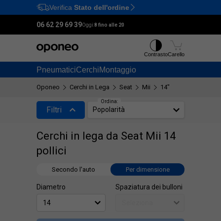
Verifica
Stato dell'ordine
Ctrl
M
06 62 29 69 39
Oggi:
8 fino alle 20
Contrasto
Carello
Pneumatici
Cerchi
Montaggio
Oponeo
Cerchi in Lega
Seat
Mii
14"
Ordina:
Filtri
Popolarità
Cerchi in lega da Seat Mii 14
pollici
Secondo l'auto
Per dimensione
Diametro
Spaziatura dei bulloni