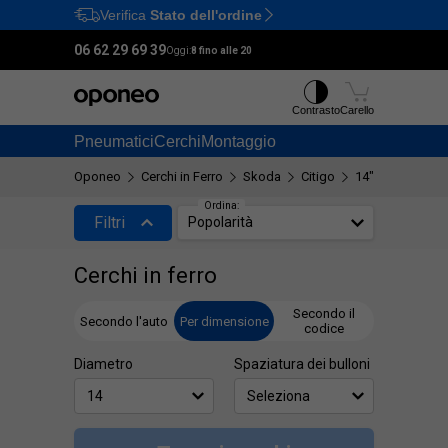
Verifica
Stato dell'ordine
Ctrl
M
06 62 29 69 39
Oggi:
8 fino alle 20
Contrasto
Carello
Pneumatici
Cerchi
Montaggio
Oponeo
Cerchi in Ferro
Skoda
Citigo
14"
Ordina:
Filtri
Popolarità
Cerchi in ferro
Secondo il
Secondo l'auto
Per dimensione
codice
Diametro
Spaziatura dei bulloni