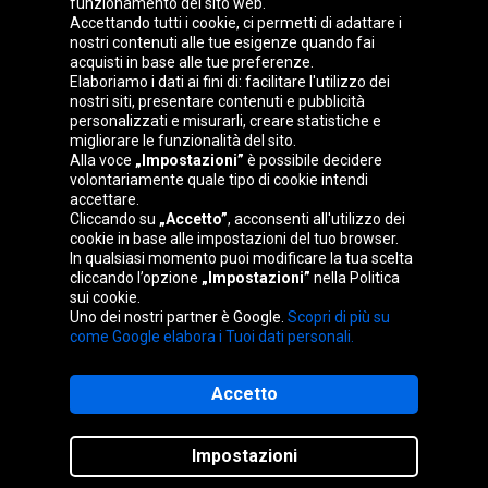
funzionamento del sito web.
Gruppo Oponeo
Accettando tutti i cookie, ci permetti di adattare i
nostri contenuti alle tue esigenze quando fai
acquisti in base alle tue preferenze.
Elaboriamo i dati ai fini di: facilitare l'utilizzo dei
nostri siti, presentare contenuti e pubblicità
Belgique
Česká
Deutschland
Éire
personalizzati e misurarli, creare statistiche e
republika
migliorare le funzionalità del sito.
Alla voce
„Impostazioni”
è possibile decidere
volontariamente quale tipo di cookie intendi
accettare.
España
France
Magyarország
Nederland
Cliccando su
„Accetto”
, acconsenti all'utilizzo dei
cookie in base alle impostazioni del tuo browser.
In qualsiasi momento puoi modificare la tua scelta
cliccando l’opzione
„Impostazioni”
nella Politica
sui cookie.
Österreich
Polska
Slovenská
United
Uno dei nostri partner è Google.
Scopri di più su
republika
Kingdom
come Google elabora i Tuoi dati personali.
Accetto
Mappa del sito
Impostazioni