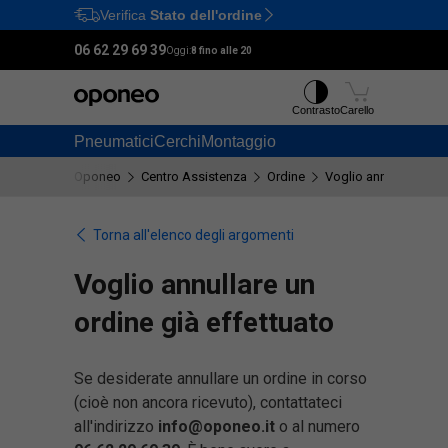
Verifica
Stato dell'ordine
Ctrl
M
06 62 29 69 39
Oggi:
8 fino alle 20
Contrasto
Carello
Pneumatici
Cerchi
Montaggio
Oponeo
Centro Assistenza
Ordine
Voglio annullare un o
Torna all'elenco degli argomenti
Voglio annullare un
ordine già effettuato
Se desiderate annullare un ordine in corso
(cioè non ancora ricevuto), contattateci
all'indirizzo
info@oponeo.it
o al numero