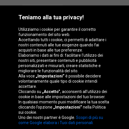
Teniamo alla tua privacy!
Utilizziamo i cookie per garantire il corretto
funzionamento del sito web.
Gruppo Oponeo
Accettando tutti i cookie, ci permetti di adattare i
nostri contenuti alle tue esigenze quando fai
acquisti in base alle tue preferenze.
Elaboriamo i dati ai fini di: facilitare l'utilizzo dei
nostri siti, presentare contenuti e pubblicità
Belgique
Česká
Deutschland
Éire
personalizzati e misurarli, creare statistiche e
republika
migliorare le funzionalità del sito.
Alla voce
„Impostazioni”
è possibile decidere
volontariamente quale tipo di cookie intendi
accettare.
España
France
Magyarország
Nederland
Cliccando su
„Accetto”
, acconsenti all'utilizzo dei
cookie in base alle impostazioni del tuo browser.
In qualsiasi momento puoi modificare la tua scelta
cliccando l’opzione
„Impostazioni”
nella Politica
sui cookie.
Österreich
Polska
Slovenská
United
Uno dei nostri partner è Google.
Scopri di più su
republika
Kingdom
come Google elabora i Tuoi dati personali.