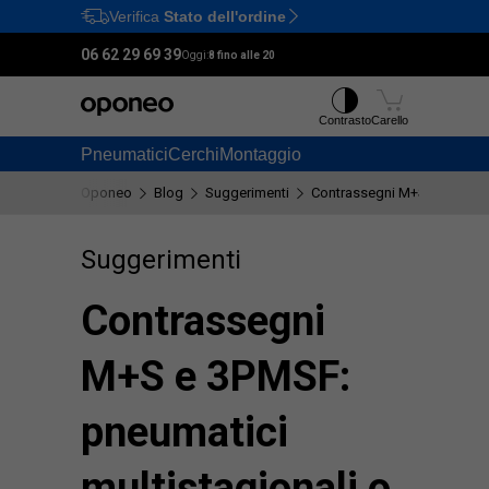
Verifica
Stato dell'ordine
Ctrl
M
06 62 29 69 39
Oggi:
8 fino alle 20
Contrasto
Carello
Pneumatici
Cerchi
Montaggio
Oponeo
Blog
Suggerimenti
Contrassegni M+S e 3PMSF: p
Suggerimenti
Contrassegni
M+S e 3PMSF:
pneumatici
multistagionali o