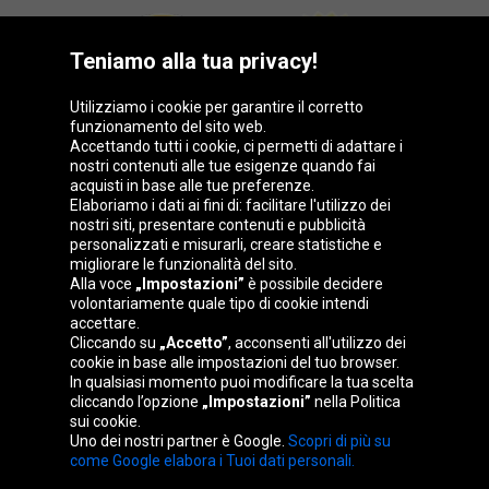
Teniamo alla tua privacy!
Utilizziamo i cookie per garantire il corretto
funzionamento del sito web.
Accettando tutti i cookie, ci permetti di adattare i
nostri contenuti alle tue esigenze quando fai
acquisti in base alle tue preferenze.
Elaboriamo i dati ai fini di: facilitare l'utilizzo dei
nostri siti, presentare contenuti e pubblicità
personalizzati e misurarli, creare statistiche e
migliorare le funzionalità del sito.
Alla voce
„Impostazioni”
è possibile decidere
volontariamente quale tipo di cookie intendi
accettare.
Gruppo Oponeo
Cliccando su
„Accetto”
, acconsenti all'utilizzo dei
cookie in base alle impostazioni del tuo browser.
In qualsiasi momento puoi modificare la tua scelta
cliccando l’opzione
„Impostazioni”
nella Politica
sui cookie.
Belgique
Česká
Deutschland
Éire
Uno dei nostri partner è Google.
Scopri di più su
republika
come Google elabora i Tuoi dati personali.