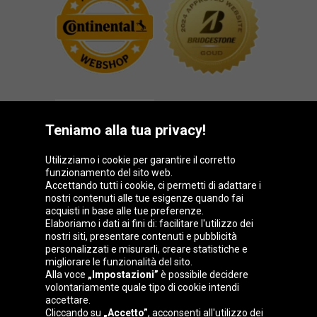
Teniamo alla tua privacy!
Utilizziamo i cookie per garantire il corretto
funzionamento del sito web.
Gruppo Oponeo
Accettando tutti i cookie, ci permetti di adattare i
nostri contenuti alle tue esigenze quando fai
acquisti in base alle tue preferenze.
Elaboriamo i dati ai fini di: facilitare l'utilizzo dei
nostri siti, presentare contenuti e pubblicità
Belgique
Česká
Deutschland
Éire
personalizzati e misurarli, creare statistiche e
republika
migliorare le funzionalità del sito.
Alla voce
„Impostazioni”
è possibile decidere
volontariamente quale tipo di cookie intendi
accettare.
España
France
Magyarország
Nederland
Cliccando su
„Accetto”
, acconsenti all'utilizzo dei