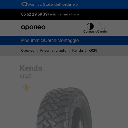
Verifica
Stato dell'ordine
Ctrl
M
06 62 29 69 39
Servizio clienti chiuso
Contrasto
Carello
Pneumatici
Cerchi
Montaggio
Oponeo
Pneumatici auto
Kenda
KR29
Kenda
KR29