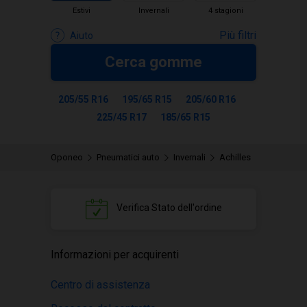
Estivi
Invernali
4 stagioni
Più filtri
Aiuto
Cerca gomme
205/55 R16
195/65 R15
205/60 R16
225/45 R17
185/65 R15
Oponeo
Pneumatici auto
Invernali
Achilles
Verifica
Stato dell'ordine
Informazioni per acquirenti
Centro di assistenza