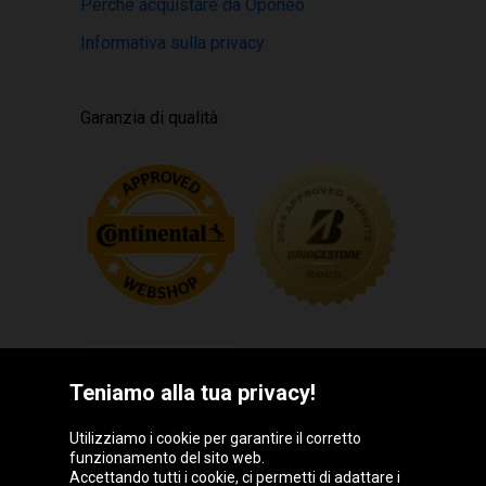
Perché acquistare da Oponeo
Informativa sulla privacy
Garanzia di qualità
Teniamo alla tua privacy!
Utilizziamo i cookie per garantire il corretto
funzionamento del sito web.
Gruppo Oponeo
Accettando tutti i cookie, ci permetti di adattare i