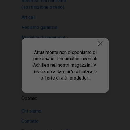
Recesso dal contratto
(sostituzione o reso)
Articoli
Reclamo garanzia
Modalità di pagamento
Condizioni di vendita
Attualmente non disponiamo di
Recensioni sui pneumatici
pneumatici Pneumatici invernali
Achilles nei nostri magazzini. Vi
Centro di montaggio
invitiamo a dare un'occhiata alle
offerte di altri produttori.
Accessabilità digitale
Oponeo
Chi siamo
Contatto