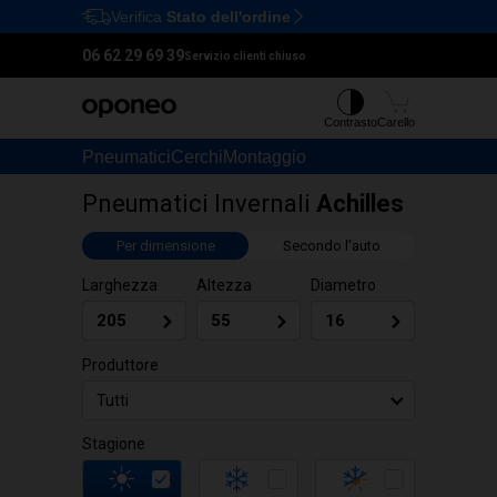
Verifica
Stato dell'ordine
Ctrl
M
06 62 29 69 39
Servizio clienti chiuso
Contrasto
Carello
Pneumatici
Cerchi
Montaggio
Pneumatici Invernali
Achilles
Per dimensione
Secondo l'auto
Larghezza
Altezza
Diametro
Produttore
Tutti
Stagione