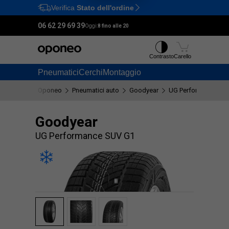
Verifica
Stato dell'ordine
Ctrl
M
06 62 29 69 39
Oggi:
8 fino alle 20
Contrasto
Carello
Pneumatici
Cerchi
Montaggio
Oponeo
Pneumatici auto
Goodyear
UG Performance SU
Goodyear
UG Performance SUV G1