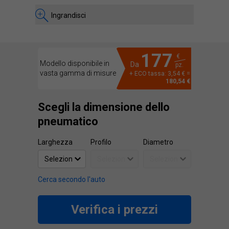
Ingrandisci
177
€
Modello disponibile in
Da
pz.
vasta gamma di misure
+ ECO tassa: 3,54 € =
180,54 €
Scegli la dimensione dello
pneumatico
Larghezza
Profilo
Diametro
Cerca secondo l'auto
Verifica i prezzi