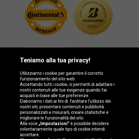
Teniamo alla tua privacy!
Utilizziamo i cookie per garantire il corretto
funzionamento del sito web.
Gruppo Oponeo
Accettando tutti i cookie, ci permetti di adattare i
nostri contenuti alle tue esigenze quando fai
acquisti in base alle tue preferenze.
Elaboriamo i dati ai fini di: facilitare l'utilizzo dei
nostri siti, presentare contenuti e pubblicità
Belgique
Česká
Deutschland
Éire
personalizzati e misurarli, creare statistiche e
republika
migliorare le funzionalità del sito.
Alla voce
„Impostazioni”
è possibile decidere
volontariamente quale tipo di cookie intendi
accettare.
España
France
Magyarország
Nederland