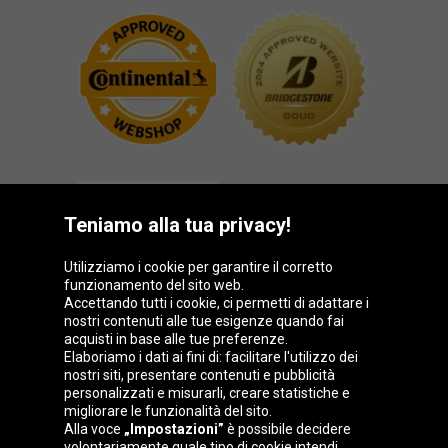
Teniamo alla tua privacy!
Utilizziamo i cookie per garantire il corretto
funzionamento del sito web.
Gruppo Oponeo
Accettando tutti i cookie, ci permetti di adattare i
nostri contenuti alle tue esigenze quando fai
acquisti in base alle tue preferenze.
Elaboriamo i dati ai fini di: facilitare l'utilizzo dei
nostri siti, presentare contenuti e pubblicità
Belgique
Česká
Deutschland
Éire
personalizzati e misurarli, creare statistiche e
republika
migliorare le funzionalità del sito.
Alla voce
„Impostazioni”
è possibile decidere
volontariamente quale tipo di cookie intendi