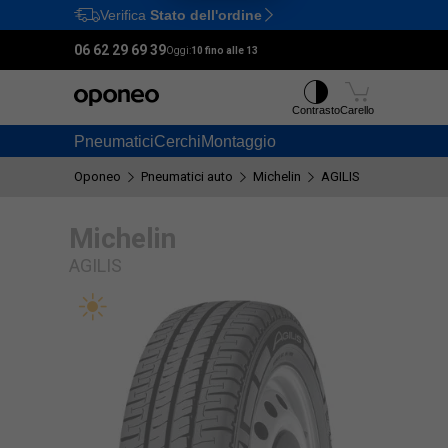
Verifica
Stato dell'ordine
Ctrl
M
06 62 29 69 39
Oggi:
10 fino alle 13
Contrasto
Carello
Pneumatici
Cerchi
Montaggio
Oponeo
Pneumatici auto
Michelin
AGILIS
Michelin
AGILIS